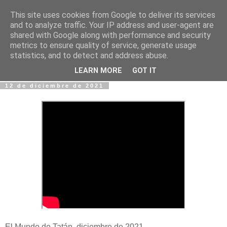
This site uses cookies from Google to deliver its services
Fotos y Cosas
and to analyze traffic. Your IP address and user-agent are
shared with Google along with performance and security
metrics to ensure quality of service, generate usage
Miguel Sáenz de Santa María Elizalde
statistics, and to detect and address abuse.
"Un blog es como un diario, pero sin candado".
LEARN MORE
GOT IT
12 de diciembre de 2021
El Mundo de Tatán, diciembre de 2021.