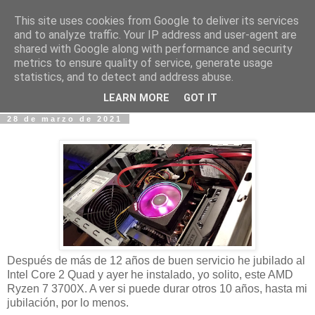
This site uses cookies from Google to deliver its services
Fotos y Cosas
and to analyze traffic. Your IP address and user-agent are
shared with Google along with performance and security
metrics to ensure quality of service, generate usage
Miguel Sáenz de Santa María Elizalde
statistics, and to detect and address abuse.
"Un blog es como un diario, pero sin candado".
LEARN MORE
GOT IT
28 de marzo de 2021
Después de más de 12 años de buen servicio he jubilado al
Intel Core 2 Quad y ayer he instalado, yo solito, este AMD
Ryzen 7 3700X. A ver si puede durar otros 10 años, hasta mi
jubilación, por lo menos.