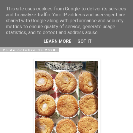
This site uses cookies from Google to deliver its services
Fotos y Cosas
and to analyze traffic. Your IP address and user-agent are
shared with Google along with performance and security
metrics to ensure quality of service, generate usage
Miguel Sáenz de Santa María Elizalde
statistics, and to detect and address abuse.
"Un blog es como un diario, pero sin candado".
LEARN MORE
GOT IT
25 de octubre de 2020