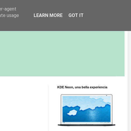
er-agent
rate usage
LEARN MORE
GOT IT
KDE Neon, una bella experiencia