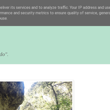
liver its services and to analyze traffic. Your IP address and us
rmance and security metrics to ensure quality of service, gene
buse.
do".