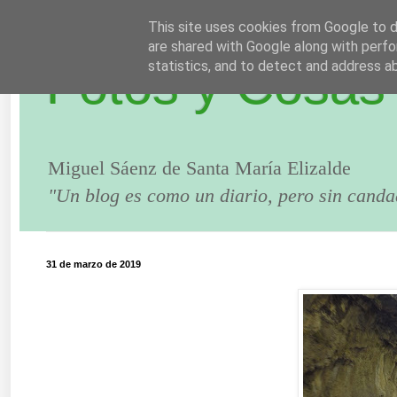
This site uses cookies from Google to de
are shared with Google along with perfo
Fotos y Cosas
statistics, and to detect and address a
Miguel Sáenz de Santa María Elizalde
"Un blog es como un diario, pero sin canda
31 de marzo de 2019