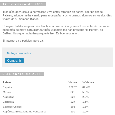
12 de enero de 2011
Tres días de vuelta a la normalidad y ya estoy otra vez en danza: escribo desde
Pajares, adonde me he venido para acompañar a ocho buenos alumnos en los dos días
finales de su Semana Blanca.
Una gran habitación para mi solito, buena calefacción, y tan sólo se echa de menos un
poco más de nieve para disfrutar más. A cambio me han prestado "El Hereje", de
Delibes, libro que hacía tiempo quería leer. Es buena ocasión.
El Internet va a pedales, pero va.
No hay comentarios:
Compartir
5 de enero de 2011
Países
Visitas
% Visitas
España
12257
82,4%
México
823
5,5%
Argentina
326
2,2%
Colombia
227
1,5%
Estados Unidos
195
1,3%
República Bolivariana de Venezuela
155
1,0%