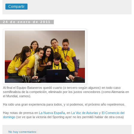
Compartir
24 de enero de 2011
Al final el Equipo Bataneros quedó cuarto (o tercero según algunos) en todo caso
semifinalista de la competición, eliminado por los justos vencedores (como Alemania en
el Mundial, vamos).
Ha sido una gran experiencia para todos, y si podemos, el próximo año repetiremos.
Hay notas de prensa en
La Nueva España
, en
La Voz de Asturias
y
El Comercio del
domingo
(se ve que la victoria del Sporting ayer no les permitió hablar de otra cosa)
No hay comentarios: