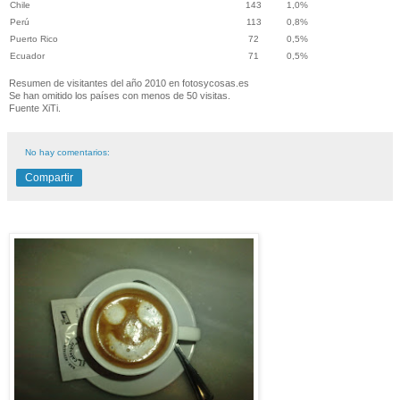
Chile
143
1,0%
Perú
113
0,8%
Puerto Rico
72
0,5%
Ecuador
71
0,5%
Resumen de visitantes del año 2010 en fotosycosas.es
Se han omitido los países con menos de 50 visitas.
Fuente XiTi.
No hay comentarios:
Compartir