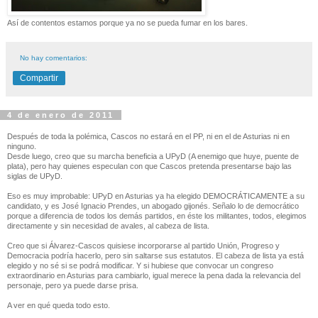
Así de contentos estamos porque ya no se pueda fumar en los bares.
No hay comentarios:
Compartir
4 de enero de 2011
Después de toda la polémica, Cascos no estará en el PP, ni en el de Asturias ni en
ninguno.
Desde luego, creo que su marcha beneficia a UPyD (A enemigo que huye, puente de
plata), pero hay quienes especulan con que Cascos pretenda presentarse bajo las
siglas de UPyD.
Eso es muy improbable: UPyD en Asturias ya ha elegido DEMOCRÁTICAMENTE a su
candidato, y es José Ignacio Prendes, un abogado gijonés. Señalo lo de democrático
porque a diferencia de todos los demás partidos, en éste los militantes, todos, elegimos
directamente y sin necesidad de avales, al cabeza de lista.
Creo que si Álvarez-Cascos quisiese incorporarse al partido Unión, Progreso y
Democracia podría hacerlo, pero sin saltarse sus estatutos. El cabeza de lista ya está
elegido y no sé si se podrá modificar. Y si hubiese que convocar un congreso
extraordinario en Asturias para cambiarlo, igual merece la pena dada la relevancia del
personaje, pero ya puede darse prisa.
A ver en qué queda todo esto.