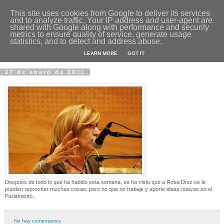
This site uses cookies from Google to deliver its services
and to analyze traffic. Your IP address and user-agent are
Fotos y Cosas
shared with Google along with performance and security
metrics to ensure quality of service, generate usage
statistics, and to detect and address abuse.
Miguel Sáenz de Santa María Elizalde
"Un blog es como un diario, pero sin candado".
LEARN MORE
GOT IT
27 de enero de 2011
Después de todo lo que ha habido esta semana, se ha visto que a Rosa Díez se le
pueden reprochar muchas cosas, pero no que no trabaje y aporte ideas nuevas en el
Parlamento.
No hay comentarios: