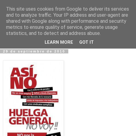
This site uses cookies from Google to deliver its services
Fotos y Cosas
and to analyze traffic. Your IP address and user-agent are
shared with Google along with performance and security
metrics to ensure quality of service, generate usage
Miguel Sáenz de Santa María Elizalde
statistics, and to detect and address abuse.
"Un blog es como un diario, pero sin candado".
LEARN MORE
GOT IT
29 de septiembre de 2010