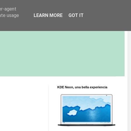
er-agent
rate usage
LEARN MORE
GOT IT
KDE Neon, una bella experiencia