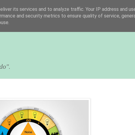
liver its services and to analyze traffic. Your IP address and us
rmance and security metrics to ensure quality of service, gene
buse.
do".