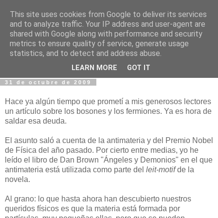
This site uses cookies from Google to deliver its services
Fotos y Cosas
and to analyze traffic. Your IP address and user-agent are
shared with Google along with performance and security
metrics to ensure quality of service, generate usage
Miguel Sáenz de Santa María Elizalde
statistics, and to detect and address abuse.
"Un blog es como un diario, pero sin candado".
LEARN MORE
GOT IT
31 de octubre de 2009
Hace ya algún tiempo que prometí a mis generosos lectores
un artículo sobre los bosones y los fermiones. Ya es hora de
saldar esa deuda.
El asunto saló a cuenta de la antimateria y del Premio Nobel
de Física del año pasado. Por cierto entre medias, yo he
leído el libro de Dan Brown "Ángeles y Demonios" en el que
antimateria está utilizada como parte del
leit-motif
de la
novela.
Al grano: lo que hasta ahora han descubierto nuestros
queridos físicos es que la materia está formada por