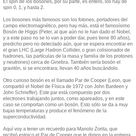
El spin de los bosones, por su parte, es entero, los hay de
spin 0, 1, y hasta 2.
Los bosones más famosos son los fotones, portadores del
campo electromagnético, pero hay más, está el famosísimo
Bosón de Higgs (Peter, al que aún no le han dado el Nobel,
y a este paso no se lo van a poder dar, pues tiene 80 años),
predicho pero no detectado aún, que se espera encontrar en
el gran LHC (Large Hadron Collider, o gran colisionador de
hadrones, las partículas de la masa y familia de los protones
y neutrones) cerca de Ginebra. También sería bosón el
gravitón, si se encontrara; llevan 40 años buscándolo.
Otro curioso bosón es el llamado Par de Cooper (Leon, que
compartió el Nobel de Física de 1972 con John Bardeen y
John Schrieffer). Este par está compuesto por dos
electrones trabajando juntos, como apareados, y en este
caso se comportan como un bosón. Esto sólo se da a muy
bajas temperaturas y produce el fenómeno de la
superconductividad.
Aquí voy a tener un recuerdo para Manolo Zorita, que
recibió estoico el Par de Cooper que le dimos en la entrega