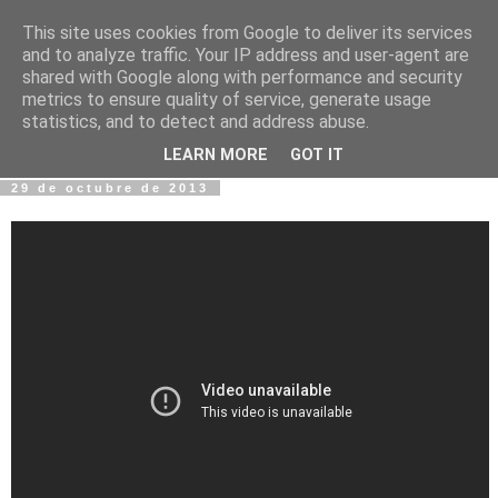
This site uses cookies from Google to deliver its services
Fotos y Cosas
and to analyze traffic. Your IP address and user-agent are
shared with Google along with performance and security
metrics to ensure quality of service, generate usage
Miguel Sáenz de Santa María Elizalde
statistics, and to detect and address abuse.
"Un blog es como un diario, pero sin candado".
LEARN MORE
GOT IT
29 de octubre de 2013