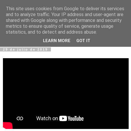
This site uses cookies from Google to deliver its services
Fotos y Cosas
and to analyze traffic. Your IP address and user-agent are
shared with Google along with performance and security
metrics to ensure quality of service, generate usage
Miguel Sáenz de Santa María Elizalde
statistics, and to detect and address abuse.
"Un blog es como un diario, pero sin candado".
LEARN MORE
GOT IT
29 de julio de 2019