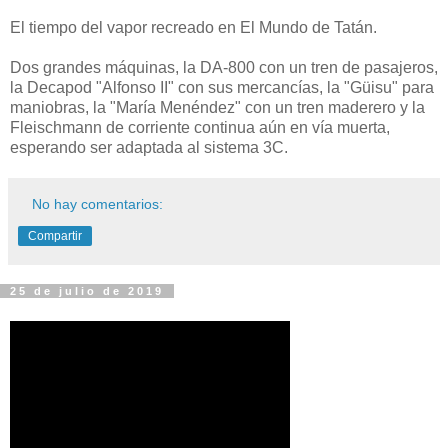
El tiempo del vapor recreado en El Mundo de Tatán.
Dos grandes máquinas, la DA-800 con un tren de pasajeros,
la Decapod "Alfonso II" con sus mercancías, la "Güisu" para
maniobras, la "María Menéndez" con un tren maderero y la
Fleischmann de corriente continua aún en vía muerta,
esperando ser adaptada al sistema 3C.
No hay comentarios:
Compartir
25 de julio de 2019