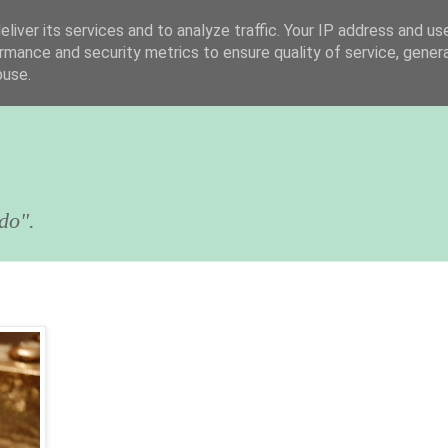
liver its services and to analyze traffic. Your IP address and us
rmance and security metrics to ensure quality of service, gene
buse.
do".