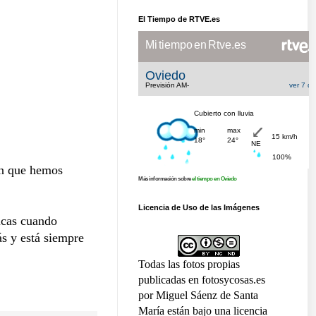
El Tiempo de RTVE.es
ón que hemos
Más información sobre
el tiempo en Oviedo
Licencia de Uso de las Imágenes
icas cuando
ás y está siempre
Todas las fotos propias
publicadas en fotosycosas.es
por Miguel Sáenz de Santa
María están bajo una licencia