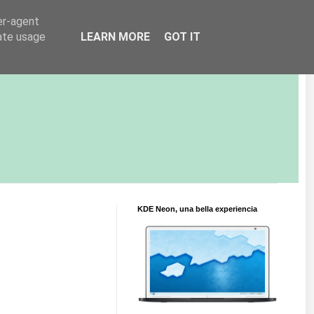
er-agent
rate usage
LEARN MORE
GOT IT
KDE Neon, una bella experiencia