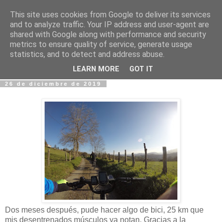
This site uses cookies from Google to deliver its services
Fotos y Cosas
and to analyze traffic. Your IP address and user-agent are
shared with Google along with performance and security
metrics to ensure quality of service, generate usage
Miguel Sáenz de Santa María Elizalde
statistics, and to detect and address abuse.
"Un blog es como un diario, pero sin candado".
LEARN MORE
GOT IT
26 de diciembre de 2019
Dos meses después, pude hacer algo de bici, 25 km que
mis desentrenados músculos ya notan. Gracias a la