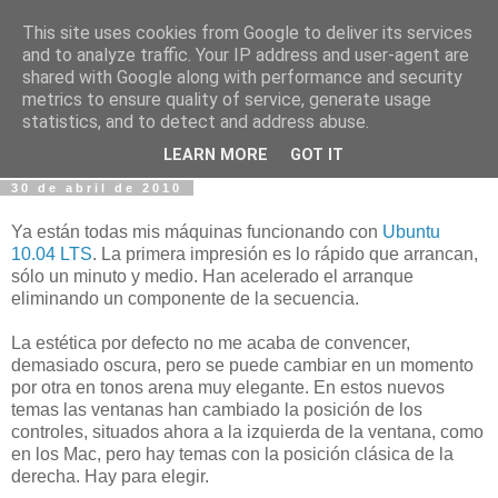
This site uses cookies from Google to deliver its services
Fotos y Cosas
and to analyze traffic. Your IP address and user-agent are
shared with Google along with performance and security
metrics to ensure quality of service, generate usage
Miguel Sáenz de Santa María Elizalde
statistics, and to detect and address abuse.
"Un blog es como un diario, pero sin candado".
LEARN MORE
GOT IT
30 de abril de 2010
Ya están todas mis máquinas funcionando con
Ubuntu
10.04 LTS
. La primera impresión es lo rápido que arrancan,
sólo un minuto y medio. Han acelerado el arranque
eliminando un componente de la secuencia.
La estética por defecto no me acaba de convencer,
demasiado oscura, pero se puede cambiar en un momento
por otra en tonos arena muy elegante. En estos nuevos
temas las ventanas han cambiado la posición de los
controles, situados ahora a la izquierda de la ventana, como
en los Mac, pero hay temas con la posición clásica de la
derecha. Hay para elegir.