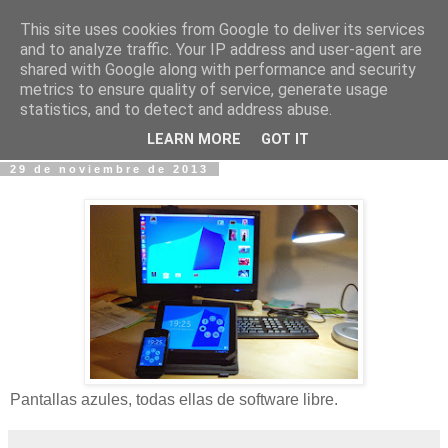
This site uses cookies from Google to deliver its services
Fotos y Cosas
and to analyze traffic. Your IP address and user-agent are
shared with Google along with performance and security
metrics to ensure quality of service, generate usage
Miguel Sáenz de Santa María Elizalde
statistics, and to detect and address abuse.
"Un blog es como un diario, pero sin candado".
LEARN MORE
GOT IT
29 de noviembre de 2013
Pantallas azules, todas ellas de software libre.