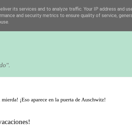
liver its services and to analyze traffic. Your IP address and us
rmance and security metrics to ensure quality of service, gene
buse.
do".
 mierda! ¡Eso aparece en la puerta de Auschwitz!
vacaciones!