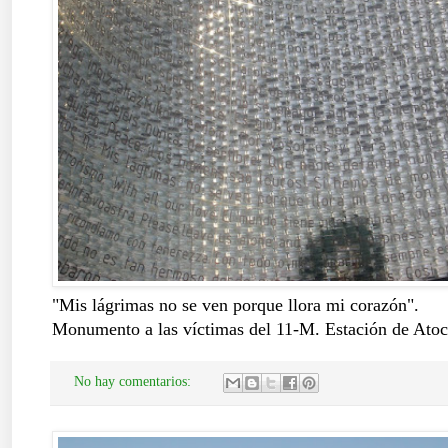
"Mis lágrimas no se ven porque llora mi corazón".
Monumento a las víctimas del 11-M. Estación de Atoc
No hay comentarios: