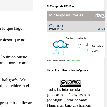
El Tiempo de RTVE.es
n lo que hago.
profesor que no
 lo único bueno
Más información sobre
el tiempo en Oviedo
dan al norte como
Licencia de Uso de las Imágenes
n bolígrafo. Me
lo escribieron el
Todas las fotos propias
publicadas en fotosycosas.es
por Miguel Sáenz de Santa
presumir de llevar
María están bajo una licencia