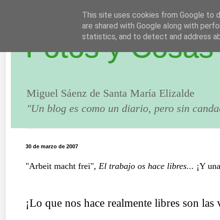
This site uses cookies from Google to de
are shared with Google along with perfo
Fotos y Cosas
statistics, and to detect and address a
Miguel Sáenz de Santa María Elizalde
"Un blog es como un diario, pero sin canda
30 de marzo de 2007
"Arbeit macht frei",
El trabajo os hace libres...
¡Y una
¡Lo que nos hace realmente libres son las 