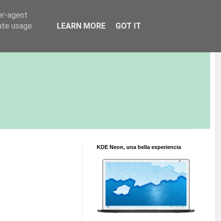
er-agent
rate usage
LEARN MORE
GOT IT
KDE Neon, una bella experiencia