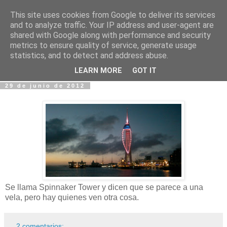
This site uses cookies from Google to deliver its services
Fotos y Cosas
and to analyze traffic. Your IP address and user-agent are
shared with Google along with performance and security
metrics to ensure quality of service, generate usage
Miguel Sáenz de Santa María Elizalde
statistics, and to detect and address abuse.
"Un blog es como un diario, pero sin candado".
LEARN MORE
GOT IT
29 de junio de 2012
Se llama Spinnaker Tower y dicen que se parece a una
vela, pero hay quienes ven otra cosa.
2 comentarios: