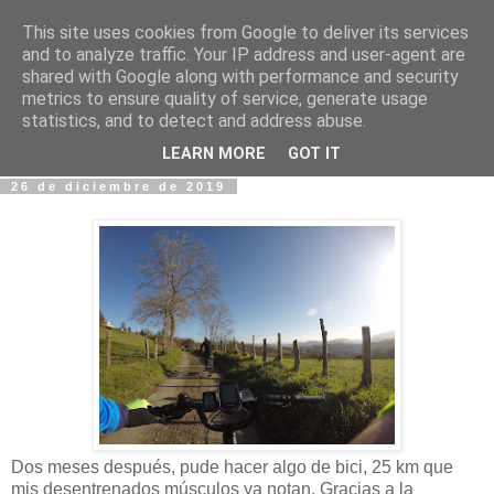
This site uses cookies from Google to deliver its services
Fotos y Cosas
and to analyze traffic. Your IP address and user-agent are
shared with Google along with performance and security
metrics to ensure quality of service, generate usage
Miguel Sáenz de Santa María Elizalde
statistics, and to detect and address abuse.
"Un blog es como un diario, pero sin candado".
LEARN MORE
GOT IT
26 de diciembre de 2019
Dos meses después, pude hacer algo de bici, 25 km que
mis desentrenados músculos ya notan. Gracias a la