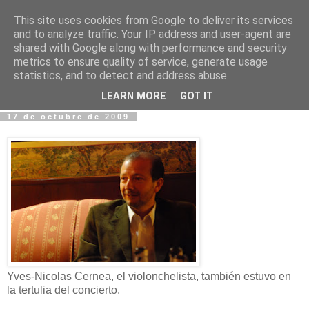
This site uses cookies from Google to deliver its services
Fotos y Cosas
and to analyze traffic. Your IP address and user-agent are
shared with Google along with performance and security
metrics to ensure quality of service, generate usage
Miguel Sáenz de Santa María Elizalde
statistics, and to detect and address abuse.
"Un blog es como un diario, pero sin candado".
LEARN MORE
GOT IT
17 de octubre de 2009
Yves-Nicolas Cernea, el violonchelista, también estuvo en
la tertulia del concierto.