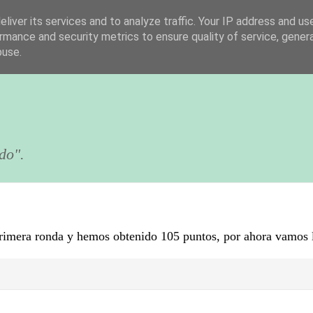
liver its services and to analyze traffic. Your IP address and us
rmance and security metrics to ensure quality of service, gene
buse.
do".
primera ronda y hemos obtenido 105 puntos, por ahora vamos 