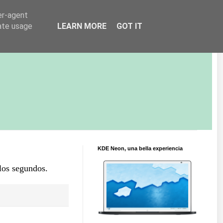
er-agent
rate usage
LEARN MORE
GOT IT
KDE Neon, una bella experiencia
los segundos.