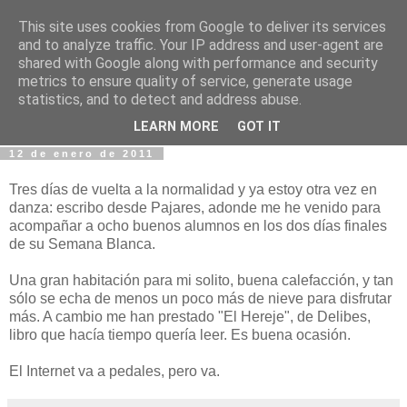
This site uses cookies from Google to deliver its services
Fotos y Cosas
and to analyze traffic. Your IP address and user-agent are
shared with Google along with performance and security
metrics to ensure quality of service, generate usage
Miguel Sáenz de Santa María Elizalde
statistics, and to detect and address abuse.
"Un blog es como un diario, pero sin candado".
LEARN MORE
GOT IT
12 de enero de 2011
Tres días de vuelta a la normalidad y ya estoy otra vez en
danza: escribo desde Pajares, adonde me he venido para
acompañar a ocho buenos alumnos en los dos días finales
de su Semana Blanca.
Una gran habitación para mi solito, buena calefacción, y tan
sólo se echa de menos un poco más de nieve para disfrutar
más. A cambio me han prestado "El Hereje", de Delibes,
libro que hacía tiempo quería leer. Es buena ocasión.
El Internet va a pedales, pero va.