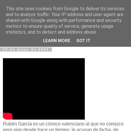
This site uses cookies from Google to deliver its services
Fotos y Cosas
and to analyze traffic. Your IP address and user-agent are
shared with Google along with performance and security
metrics to ensure quality of service, generate usage
Miguel Sáenz de Santa María Elizalde
statistics, and to detect and address abuse.
"Un blog es como un diario, pero sin candado".
LEARN MORE
GOT IT
23 de mayo de 2020
Rubén García es un cómico valenciano al que no conozco
pero sigo desde hace un tiempo, le acusan de facha, de