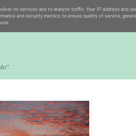
liver its services and to analyze traffic. Your IP address and us
rmance and security metrics to ensure quality of service, gene
buse.
do".