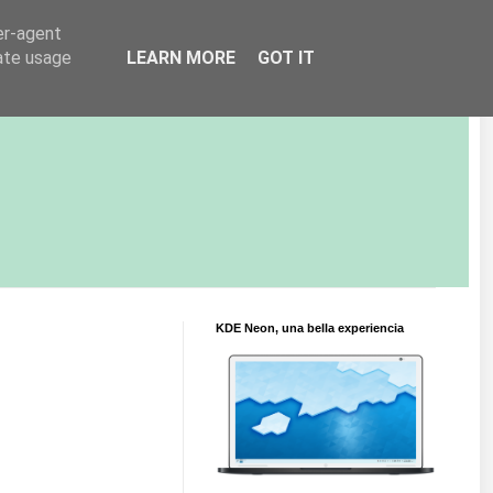
er-agent
rate usage
LEARN MORE
GOT IT
KDE Neon, una bella experiencia