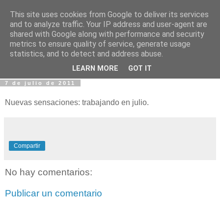
This site uses cookies from Google to deliver its services
Fotos y Cosas
and to analyze traffic. Your IP address and user-agent are
shared with Google along with performance and security
metrics to ensure quality of service, generate usage
Miguel Sáenz de Santa María Elizalde
statistics, and to detect and address abuse.
"Un blog es como un diario, pero sin candado".
LEARN MORE
GOT IT
7 de julio de 2011
Nuevas sensaciones: trabajando en julio.
Compartir
No hay comentarios:
Publicar un comentario