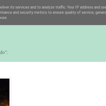
liver its services and to analyze traffic. Your IP address and us
rmance and security metrics to ensure quality of service, gene
buse.
do".