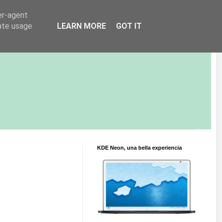
er-agent
rate usage
LEARN MORE
GOT IT
KDE Neon, una bella experiencia