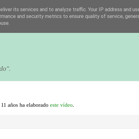
liver its services and to analyze traffic. Your IP address and us
rmance and security metrics to ensure quality of service, gene
buse.
do".
n 11 años ha elaborado
este vídeo
.