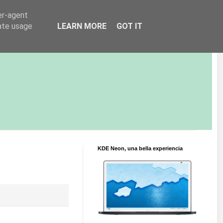
er-agent
rate usage
LEARN MORE
GOT IT
KDE Neon, una bella experiencia