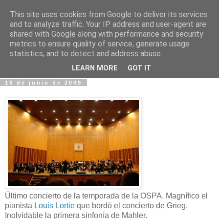
This site uses cookies from Google to deliver its services
Fotos y Cosas
and to analyze traffic. Your IP address and user-agent are
shared with Google along with performance and security
metrics to ensure quality of service, generate usage
Miguel Sáenz de Santa María Elizalde
statistics, and to detect and address abuse.
"Un blog es como un diario, pero sin candado".
LEARN MORE
GOT IT
13 de junio de 2009
Último concierto de la temporada de la OSPA. Magnífico el
pianista
Louis Lortie
que bordó el concierto de Grieg.
Inolvidable la primera sinfonía de Mahler.