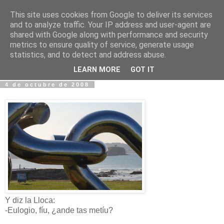
This site uses cookies from Google to deliver its services
Fotos y Cosas
and to analyze traffic. Your IP address and user-agent are
shared with Google along with performance and security
metrics to ensure quality of service, generate usage
Miguel Sáenz de Santa María Elizalde
statistics, and to detect and address abuse.
"Un blog es como un diario, pero sin candado".
LEARN MORE
GOT IT
4 de octubre de 2008
Y diz la Lloca:
-Eulogio, fíu, ¿ande tas metíu?