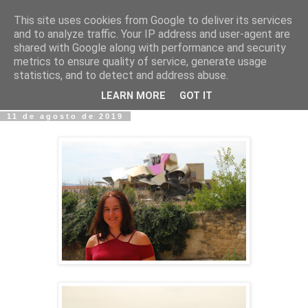
This site uses cookies from Google to deliver its services
Fotos y Cosas
and to analyze traffic. Your IP address and user-agent are
shared with Google along with performance and security
metrics to ensure quality of service, generate usage
Miguel Sáenz de Santa María Elizalde
statistics, and to detect and address abuse.
"Un blog es como un diario, pero sin candado".
LEARN MORE
GOT IT
11 de agosto de 2019