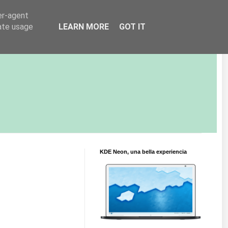
er-agent
rate usage
LEARN MORE
GOT IT
KDE Neon, una bella experiencia