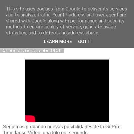
This site uses cookies from Google to deliver its services
Fotos y Cosas
and to analyze traffic. Your IP address and user-agent are
shared with Google along with performance and security
metrics to ensure quality of service, generate usage
Miguel Sáenz de Santa María Elizalde
statistics, and to detect and address abuse.
"Un blog es como un diario, pero sin candado".
LEARN MORE
GOT IT
14 de diciembre de 2015
Seguimos probando nuevas posibilidades de la GoPro:
Time-lapse Vídeo, una foto por segundo.