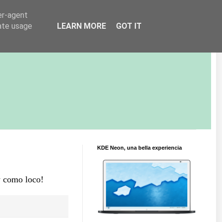
er-agent
rate usage
LEARN MORE
GOT IT
KDE Neon, una bella experiencia
y como loco!