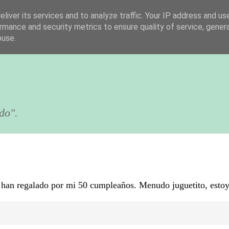
liver its services and to analyze traffic. Your IP address and us
rmance and security metrics to ensure quality of service, gene
buse.
do".
 han regalado por mi 50 cumpleaños. Menudo juguetito, esto