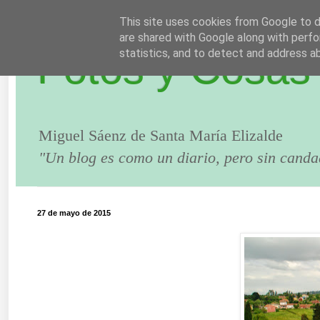
This site uses cookies from Google to de
are shared with Google along with perfo
Fotos y Cosas
statistics, and to detect and address a
Miguel Sáenz de Santa María Elizalde
"Un blog es como un diario, pero sin canda
27 de mayo de 2015