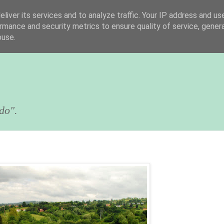
liver its services and to analyze traffic. Your IP address and us
rmance and security metrics to ensure quality of service, gene
buse.
do".