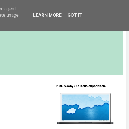
er-agent
rate usage
LEARN MORE
GOT IT
KDE Neon, una bella experiencia