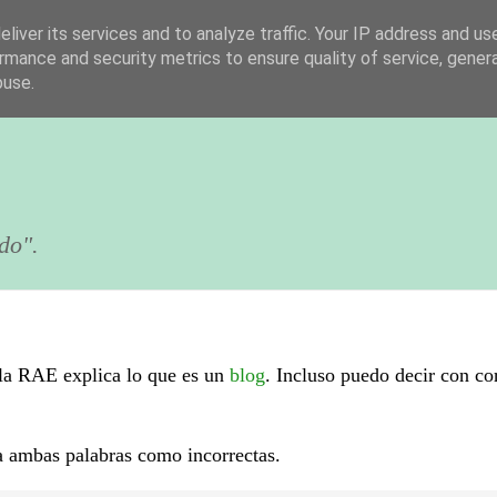
liver its services and to analyze traffic. Your IP address and us
rmance and security metrics to ensure quality of service, gene
buse.
do".
e la RAE explica lo que es un
blog
. Incluso puedo decir con co
la ambas palabras como incorrectas.