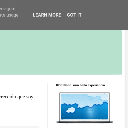
er-agent
rate usage
LEARN MORE
GOT IT
KDE Neon, una bella experiencia
rrección que soy