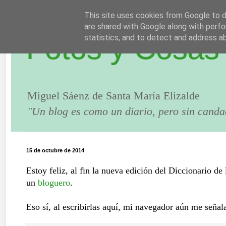
This site uses cookies from Google to de
are shared with Google along with perfo
Fotos y Cosas
statistics, and to detect and address a
Miguel Sáenz de Santa María Elizalde
"Un blog es como un diario, pero sin canda
15 de octubre de 2014
Estoy feliz, al fin la nueva edición del Diccionario d
un
bloguero
.
Eso sí, al escribirlas aquí, mi navegador aún me seña