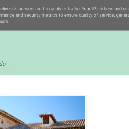
liver its services and to analyze traffic. Your IP address and us
rmance and security metrics to ensure quality of service, gene
buse.
do".