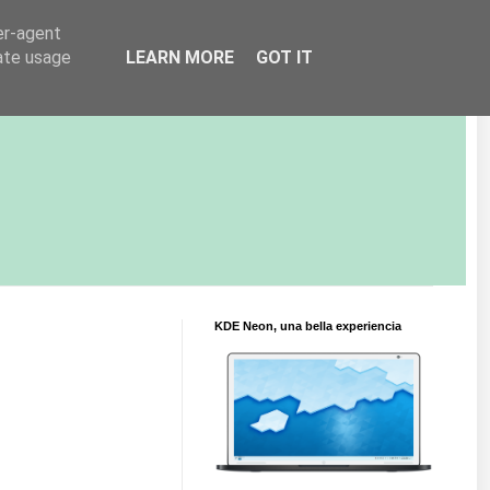
er-agent
rate usage
LEARN MORE
GOT IT
KDE Neon, una bella experiencia