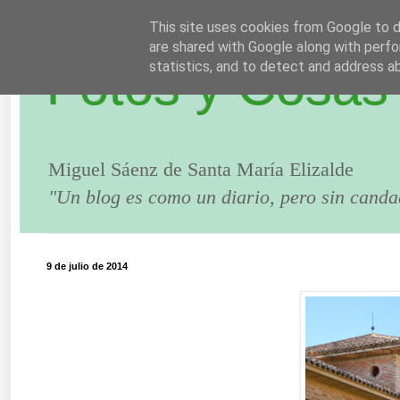
This site uses cookies from Google to de
are shared with Google along with perfo
Fotos y Cosas
statistics, and to detect and address a
Miguel Sáenz de Santa María Elizalde
"Un blog es como un diario, pero sin canda
9 de julio de 2014