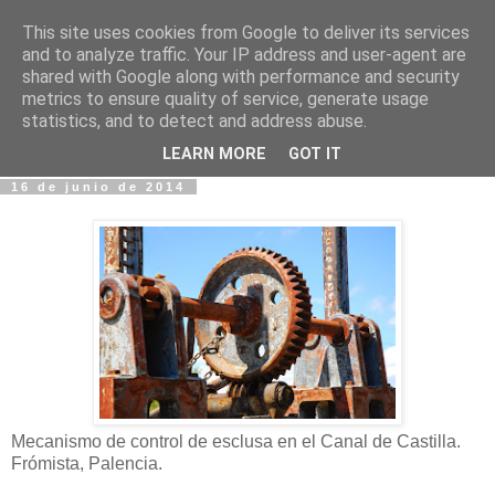
This site uses cookies from Google to deliver its services
Fotos y Cosas
and to analyze traffic. Your IP address and user-agent are
shared with Google along with performance and security
metrics to ensure quality of service, generate usage
Miguel Sáenz de Santa María Elizalde
statistics, and to detect and address abuse.
"Un blog es como un diario, pero sin candado".
LEARN MORE
GOT IT
16 de junio de 2014
Mecanismo de control de esclusa en el Canal de Castilla.
Frómista, Palencia.