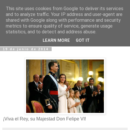
This site uses cookies from Google to deliver its services
Fotos y Cosas
and to analyze traffic. Your IP address and user-agent are
shared with Google along with performance and security
metrics to ensure quality of service, generate usage
Miguel Sáenz de Santa María Elizalde
statistics, and to detect and address abuse.
"Un blog es como un diario, pero sin candado".
LEARN MORE
GOT IT
19 de junio de 2014
¡Viva el Rey, su Majestad Don Felipe VI!