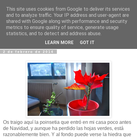
This site uses cookies from Google to deliver its services
Fotos y Cosas
and to analyze traffic. Your IP address and user-agent are
shared with Google along with performance and security
metrics to ensure quality of service, generate usage
Miguel Sáenz de Santa María Elizalde
statistics, and to detect and address abuse.
"Un blog es como un diario, pero sin candado".
LEARN MORE
GOT IT
2 de febrero de 2014
Os traigo aquí la poinsetia que entró en mi casa poco antes
de Navidad, y aunque ha perdido las hojas verdes, está
razonablemente bien. Y al fondo puede verse la hiedra que