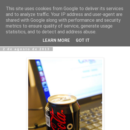
This site uses cookies from Google to deliver its services
Fotos y Cosas
and to analyze traffic. Your IP address and user-agent are
shared with Google along with performance and security
metrics to ensure quality of service, generate usage
Miguel Sáenz de Santa María Elizalde
statistics, and to detect and address abuse.
"Un blog es como un diario, pero sin candado".
LEARN MORE
GOT IT
2 de agosto de 2013