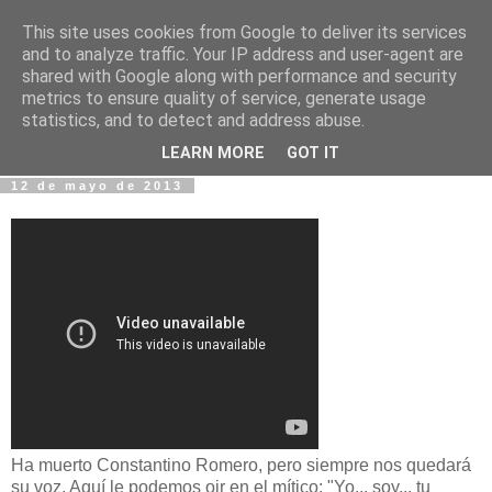
This site uses cookies from Google to deliver its services
Fotos y Cosas
and to analyze traffic. Your IP address and user-agent are
shared with Google along with performance and security
metrics to ensure quality of service, generate usage
Miguel Sáenz de Santa María Elizalde
statistics, and to detect and address abuse.
"Un blog es como un diario, pero sin candado".
LEARN MORE
GOT IT
12 de mayo de 2013
Ha muerto Constantino Romero, pero siempre nos quedará
su voz. Aquí le podemos oir en el mítico: "Yo... soy... tu