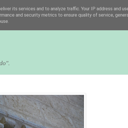
liver its services and to analyze traffic. Your IP address and us
rmance and security metrics to ensure quality of service, gene
buse.
do".