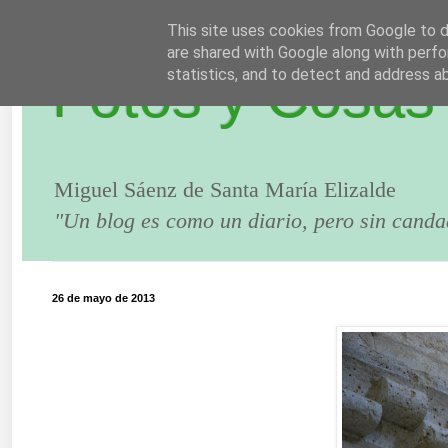
This site uses cookies from Google to de
are shared with Google along with perfo
Fotos y Cosas
statistics, and to detect and address a
Miguel Sáenz de Santa María Elizalde
"Un blog es como un diario, pero sin canda
26 de mayo de 2013