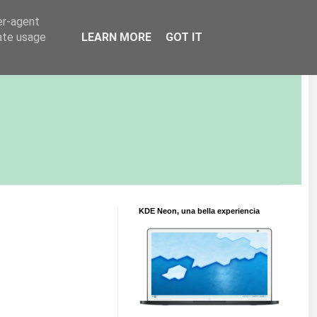
er-agent
rate usage
LEARN MORE
GOT IT
KDE Neon, una bella experiencia