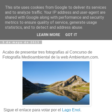
This site uses cookies from Google to deliver its services
Fotos y Cosas
and to analyze traffic. Your IP address and user-agent are
shared with Google along with performance and security
metrics to ensure quality of service, generate usage
Miguel Sáenz de Santa María Elizalde
statistics, and to detect and address abuse.
"Un blog es como un diario, pero sin candado".
LEARN MORE
GOT IT
3 de mayo de 2013
Acabo de presentar tres fotografías al Concurso de
Fotografía Medioambiental de la web Ambientum.com.
Sigue el enlace para votar por el
Lago Enol
.