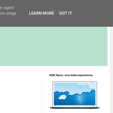
er-agent
rate usage
LEARN MORE
GOT IT
KDE Neon, una bella experiencia