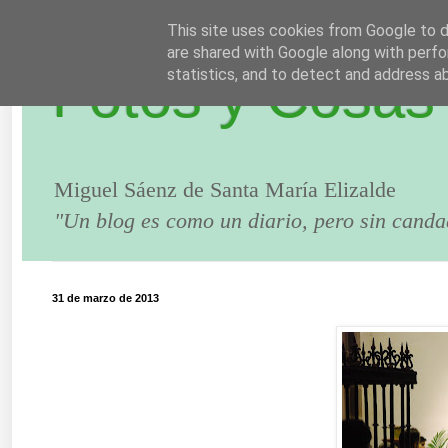
This site uses cookies from Google to de
are shared with Google along with perfo
Fotos y Cosas
statistics, and to detect and address a
Miguel Sáenz de Santa María Elizalde
"Un blog es como un diario, pero sin canda
31 de marzo de 2013