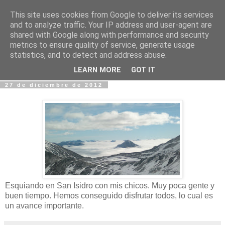
This site uses cookies from Google to deliver its services
Fotos y Cosas
and to analyze traffic. Your IP address and user-agent are
shared with Google along with performance and security
metrics to ensure quality of service, generate usage
Miguel Sáenz de Santa María Elizalde
statistics, and to detect and address abuse.
"Un blog es como un diario, pero sin candado".
LEARN MORE
GOT IT
27 de diciembre de 2012
Esquiando en San Isidro con mis chicos. Muy poca gente y
buen tiempo. Hemos conseguido disfrutar todos, lo cual es
un avance importante.