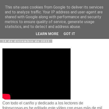
This site uses cookies from Google to deliver its services
Fotos y Cosas
and to analyze traffic. Your IP address and user-agent are
shared with Google along with performance and security
metrics to ensure quality of service, generate usage
Miguel Sáenz de Santa María Elizalde
statistics, and to detect and address abuse.
"Un blog es como un diario, pero sin candado".
LEARN MORE
GOT IT
14 de diciembre de 2012
Con todo el cariño y dedicado a los lectores de
fotosycosas.es he editado este vídeo con esas más de mil