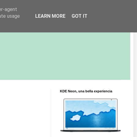
er-agent
rate usage
LEARN MORE
GOT IT
KDE Neon, una bella experiencia