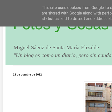
This site uses cookies from Google to de
are shared with Google along with perfo
Fotos y Cosas
statistics, and to detect and address a
Miguel Sáenz de Santa María Elizalde
"Un blog es como un diario, pero sin canda
13 de octubre de 2012