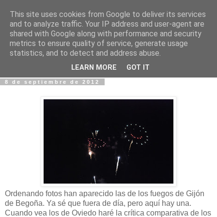
This site uses cookies from Google to deliver its services
Fotos y Cosas
and to analyze traffic. Your IP address and user-agent are
shared with Google along with performance and security
metrics to ensure quality of service, generate usage
Miguel Sáenz de Santa María Elizalde
statistics, and to detect and address abuse.
"Un blog es como un diario, pero sin candado".
LEARN MORE
GOT IT
8 de septiembre de 2012
Ordenando fotos han aparecido las de los fuegos de Gijón
de Begoña. Ya sé que fuera de día, pero aquí hay una.
Cuando vea los de Oviedo haré la crítica comparativa de los