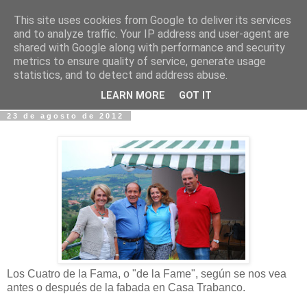
This site uses cookies from Google to deliver its services
Fotos y Cosas
and to analyze traffic. Your IP address and user-agent are
shared with Google along with performance and security
metrics to ensure quality of service, generate usage
Miguel Sáenz de Santa María Elizalde
statistics, and to detect and address abuse.
"Un blog es como un diario, pero sin candado".
LEARN MORE
GOT IT
23 de agosto de 2012
Los Cuatro de la Fama, o "de la Fame", según se nos vea
antes o después de la fabada en Casa Trabanco.