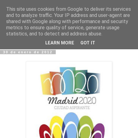
This site uses cookies from Google to deliver its services
Fotos y Cosas
and to analyze traffic. Your IP address and user-agent are
shared with Google along with performance and security
metrics to ensure quality of service, generate usage
Miguel Sáenz de Santa María Elizalde
statistics, and to detect and address abuse.
"Un blog es como un diario, pero sin candado".
LEARN MORE
GOT IT
30 de enero de 2012