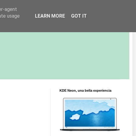
er-agent
rate usage
LEARN MORE
GOT IT
KDE Neon, una bella experiencia