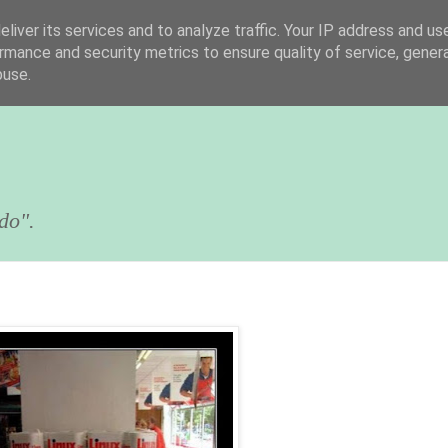
liver its services and to analyze traffic. Your IP address and us
rmance and security metrics to ensure quality of service, gene
buse.
do".