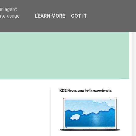
er-agent
rate usage
LEARN MORE
GOT IT
KDE Neon, una bella experiencia