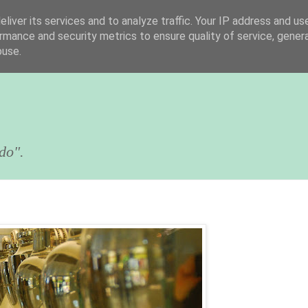
liver its services and to analyze traffic. Your IP address and us
rmance and security metrics to ensure quality of service, gene
buse.
do".